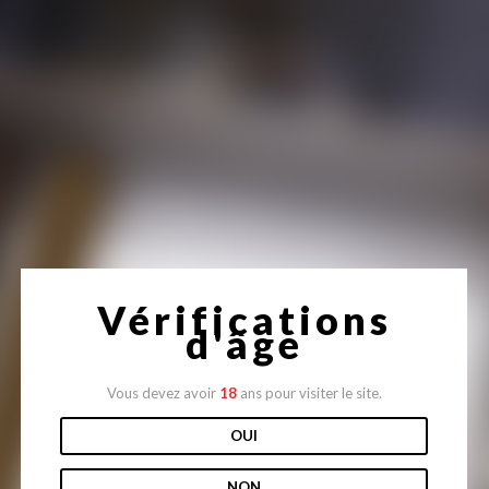
Site en construction
Vérifications
d'âge
Vous devez avoir
18
ans pour visiter le site.
OUI
NON