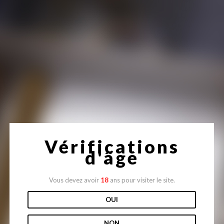
Site en construction
Vérifications
d'âge
Vous devez avoir
18
ans pour visiter le site.
OUI
NON