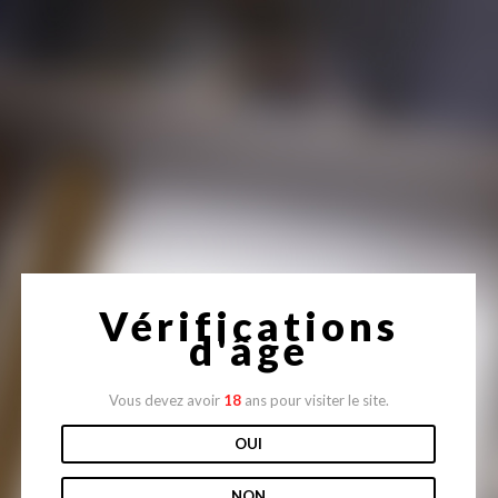
Site en construction
Vérifications
d'âge
Vous devez avoir
18
ans pour visiter le site.
OUI
NON